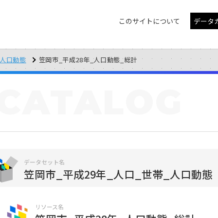
このサイトについて
データ
_人口動態
笠岡市_平成28年_人口動態_総計
CATALOG
データセット名
笠岡市_平成29年_人口_世帯_人口動態
リソース名