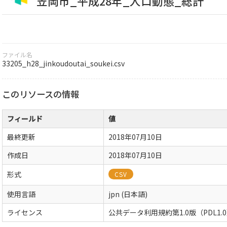
笠岡市_平成28年_人口動態_総計
ファイル名
33205_h28_jinkoudoutai_soukei.csv
このリソースの情報
フィールド
値
最終更新
2018年07月10日
作成日
2018年07月10日
形式
CSV
使用言語
jpn (日本語)
ライセンス
公共データ利用規約第1.0版（PDL1.