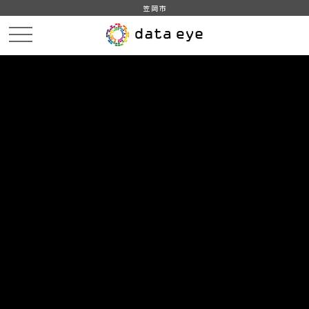
笠岡市
HOME
データカタログ
笠岡市_令和3年_人口_世帯_人口動態
笠岡市_令和03年1月_人口_世帯_外国人
DATA
CATA
データカタログ
データセット名
笠岡市_令和3年_人口_世帯_人口動
態
リソース名
笠岡市_令和03年1月_人口_世帯
_外国人