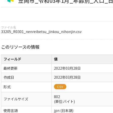
笠岡市_令和03年1月_年齢別_人口_
ファイル名
33205_R0301_nenreibetsu_jinkou_nihonjin.csv
このリソースの情報
フィールド
値
最終更新
2022年03月28日
作成日
2022年03月28日
形式
CSV
802
ファイルサイズ
(単位:バイト)
使用言語
jpn (日本語)