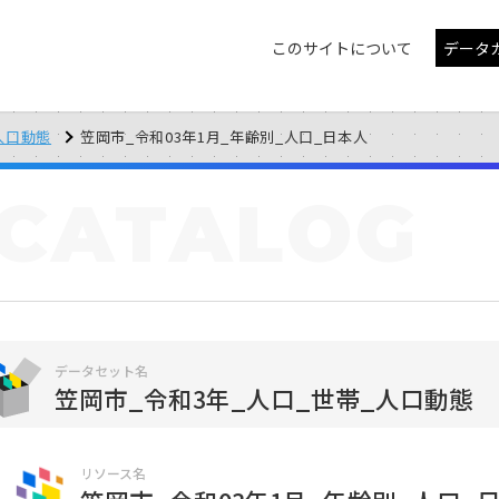
このサイトについて
データ
人口動態
笠岡市_令和03年1月_年齢別_人口_日本人
CATALOG
データセット名
笠岡市_令和3年_人口_世帯_人口動態
リソース名