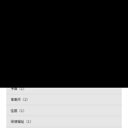
タグ
AED（1）
イベント（1）
おむつ交換（1）
一覧表（1）
下水道（1）
世帯（2）
予算（1）
事業所（2）
住居（1）
保健福祉（1）