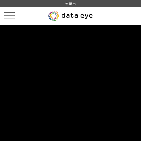
笠岡市
HOME
データカタログ
データセット一覧
DATA
CATA
データカタログ
データセット一覧 「企業・家計・経済」
3
件
笠岡市_令和3年_事業所数_従業者数
令和3年経済センサス‐活動調査 事業所に関する集計－
産業横断的集計(事業所数、就業者数)より産業(大分類)、
経営組織(４区分)、存続・新設・廃業(３区分)別民営事業